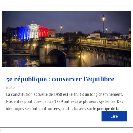
sont prises contre l’intérêt général, et parfois même de manière
clairement nuisible à la France et aux Français ? Certains évoquent
déjà l’idée d’une nouvelle constitution censée résoudre tous nos
maux. Mais rien ne garantit que cette nouvelle constitution soit un
gage de liberté. Qui nous dit qu’elle ne pourrait pas, au contraire,
dissimuler une dictature sous des airs de renouveau ? La méfiance
s’impose. Mais alors, pourquoi en sommes-nous arrivés là ?
5e république : conserver l'équilibre
Edito
La constitution actuelle de 1958 est le fruit d'un long cheminement.
Nos élites politiques depuis 1789 ont essayé plusieurs systèmes. Des
idéologies se sont confrontées, toutes basées sur le principe de la
démocratie et le partage du pouvoir.
Lire