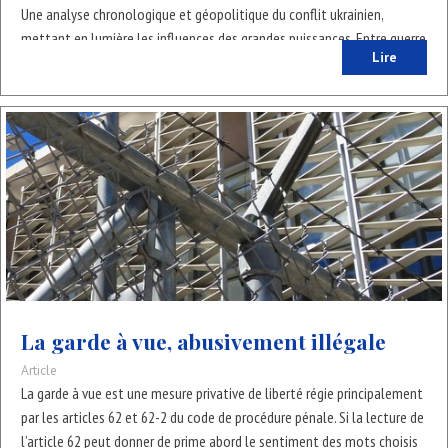
Une analyse chronologique et géopolitique du conflit ukrainien,
mettant en lumière les influences des grandes puissances. Entre guerre
Lire
d’influence, enjeux économiques et ambitions européennes, cet article
décrypte les véritables motivations des acteurs en présence.
La garde à vue, abusivement illégale
Article
La garde à vue est une mesure privative de liberté régie principalement
par les articles 62 et 62-2 du code de procédure pénale. Si la lecture de
l’article 62 peut donner de prime abord le sentiment des mots choisis